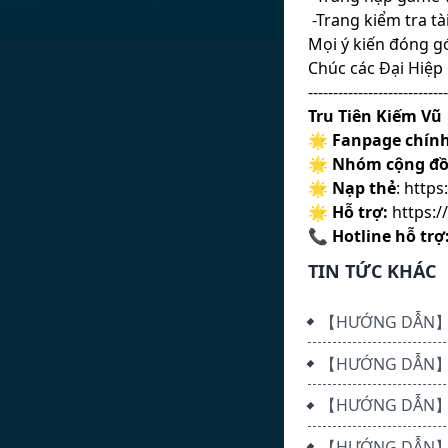
-Trang kiểm tra tà
Mọi ý kiến đóng gó
Chúc các Đại Hiệp 
----------------------------
Tru Tiên Kiếm Vũ
🌟
Fanpage chính
🌟
Nhóm cộng đ
🌟
Nạp thẻ
:
https
🌟
Hỗ trợ:
https:
📞
Hotline hỗ trợ
TIN TỨC KHÁC
【HƯỚNG DẪN】QU
【HƯỚNG DẪN】CÀ
【HƯỚNG DẪN】 
【HƯỚNG DẪN】LI