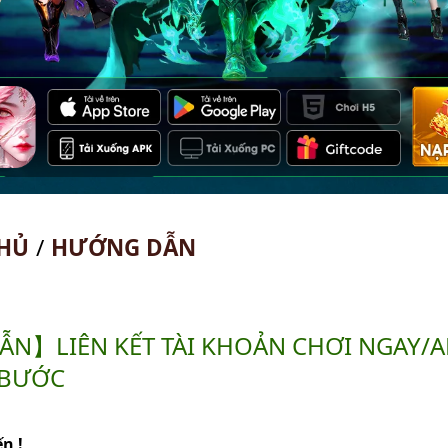
HỦ
/
HƯỚNG DẪN
N】LIÊN KẾT TÀI KHOẢN CHƠI NGAY/A
I BƯỚC
n !