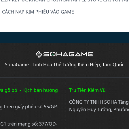
CÁCH NẠP KIM PHIẾU VÀO GAME
SohaGame - Tinh Hoa Thẻ Tướng Kiếm Hiệp, Tam Quốc
và gỡ bỏ
-
Kịch bản hướng
Tru Tiên Kiếm Vũ
CÔNG TY TNHH SOHA Tầng 19
ng theo giấy phép số 55/GP-
Nguyễn Huy Tưởng, Phường
ử G1 trên mạng số: 377/QĐ-