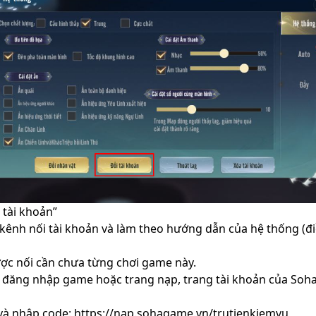
 tài khoản”
kênh nối tài khoản và làm theo hướng dẫn của hệ thống (điề
ược nối cần chưa từng chơi game này.
 đăng nhập game hoặc trang nạp, trang tài khoản của Soha
và nhập code:
https://nap.sohagame.vn/trutienkiemvu