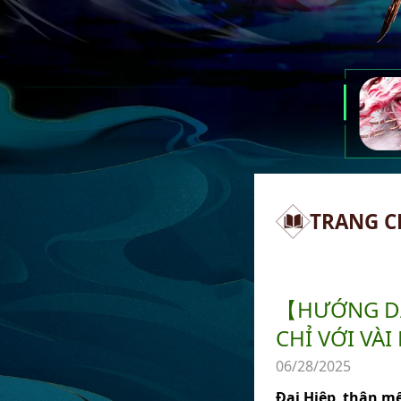
TRANG C
【HƯỚNG DẪ
CHỈ VỚI VÀ
06/28/2025
Đại Hiệp thân mế