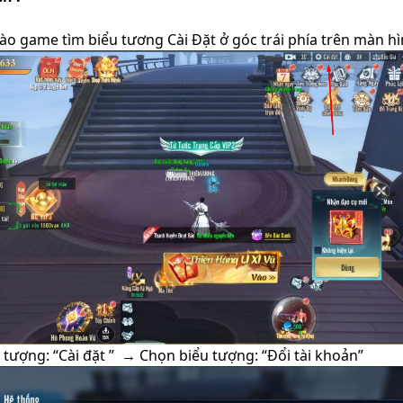
vào game tìm biểu tương Cài Đặt ở góc trái phía trên màn h
 tượng: “Cài đặt ” → Chọn biểu tượng: “Đổi tài khoản”