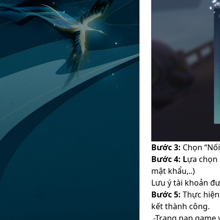
Bước 3:
Chọn “Nối
Bước 4: L
ựa chọn 
mật khẩu,..)
Lưu ý tài khoản đ
Bước 5:
Thực hiện
kết thành công.
-Trang nạp game 