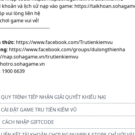
i khoản và lịch sử nạp vào game:
https://taikhoan.sohagam
p vui lòng liên hệ
chơi game vui vẻ!
---------------------------------
 thức
:
https://www.facebook.com/Trutienkiemvu
ồng
:
https://www.facebook.com/groups/dulongthienha
://nap.sohagame.vn/trutienkiemvu
//hotro.sohagame.vn
:
1900 6639
Y TRÌNH TIẾP NHẬN GIẢI QUYẾT KHIẾU NẠI
I ĐẶT GAME TRU TIÊN KIẾM VŨ
CÁCH NHẬP GIFTCODE
ÊN KẾT TÀI KHOẢN CHƠI NGAY/APPLE STORE CHỈ VỚI VÀ