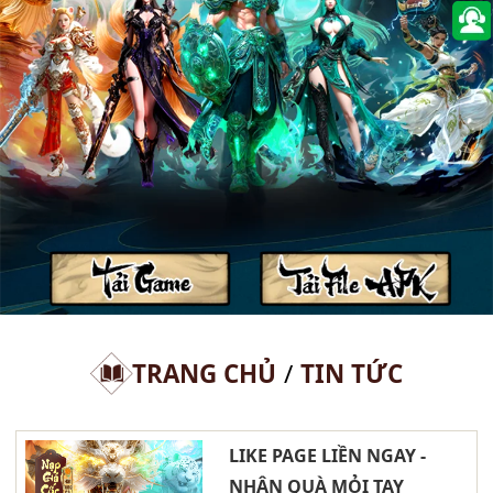
TRANG CHỦ
/
TIN TỨC
LIKE PAGE LIỀN NGAY -
NHẬN QUÀ MỎI TAY