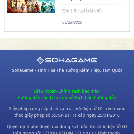
Chi tiết tại bài viết
06/28/2025
SohaGame - Tinh Hoa Thẻ Tướng Kiếm Hiệp, Tam Quốc
Điều khoản
-
Chính sách bảo mật
-
Hướng dẫn cài đặt và gỡ bỏ
-
Kịch bản hướng dẫn
Giấy phép cung cấp dịch vụ trò chơi điện tử G1 trên mạng
theo giấy phép số 55/GP-BTTTT cấp ngày 25/01/2018
Quyết định phê duyệt nội dung kịch bản trò chơi điện tử G1
trên mạng số: 377/QĐ-PTTH&TTĐT do Cục Phát thanh,